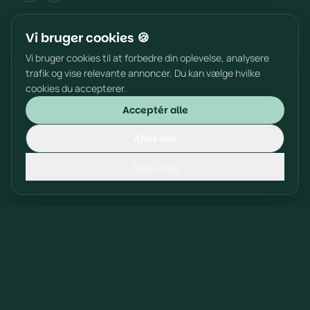
Vi bruger cookies 🍪
Platform
Vi bruger cookies til at forbedre din oplevelse, analysere
Community
trafik og vise relevante annoncer. Du kan vælge hvilke
Academy
cookies du accepterer.
Bliv medlem
Acceptér alle
Ressourcer
Afvis alle
Blog & Ordbog
Tilpas valg
The Boardroom
Kontakt
Kontakt os
kontakt@topix.dk
Privatlivspolitik
Cookiepolitik