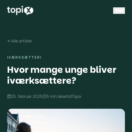
Alle artikler
IVÆRKSÆTTERI
Hvor mange unge bliver
iværksættere?
25. februar 2025
5
min læsetid
Topix